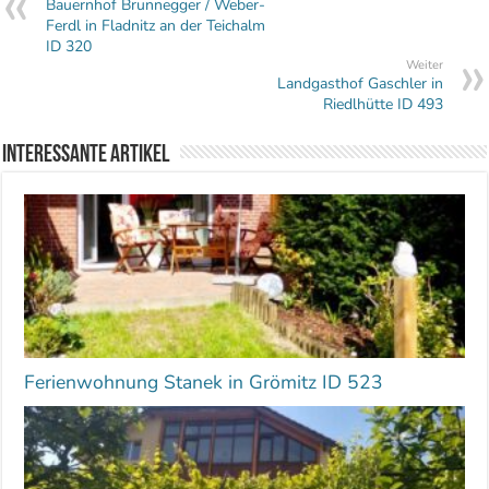
Bauernhof Brunnegger / Weber-
Ferdl in Fladnitz an der Teichalm
ID 320
Weiter
Landgasthof Gaschler in
Riedlhütte ID 493
Interessante Artikel
Ferienwohnung Stanek in Grömitz ID 523