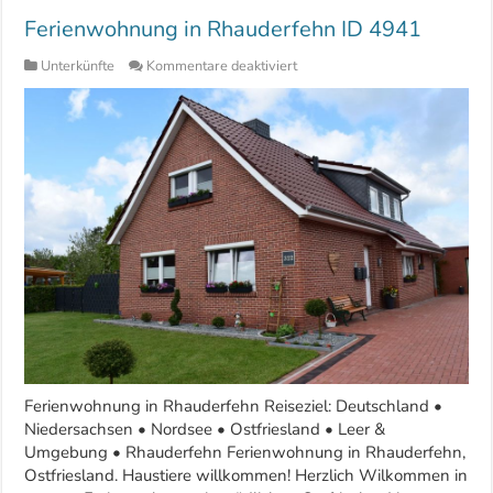
Ferienwohnung in Rhauderfehn ID 4941
für
Unterkünfte
Kommentare deaktiviert
Ferienwohnung
in
Rhauderfehn
ID
4941
Ferienwohnung in Rhauderfehn Reiseziel: Deutschland •
Niedersachsen • Nordsee • Ostfriesland • Leer &
Umgebung • Rhauderfehn Ferienwohnung in Rhauderfehn,
Ostfriesland. Haustiere willkommen! Herzlich Wilkommen in