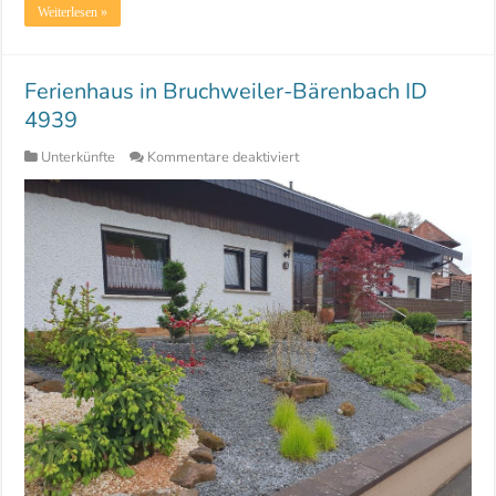
Weiterlesen »
Ferienhaus in Bruchweiler-Bärenbach ID
4939
für
Unterkünfte
Kommentare deaktiviert
Ferienhaus
in
Bruchweiler-
Bärenbach
ID
4939