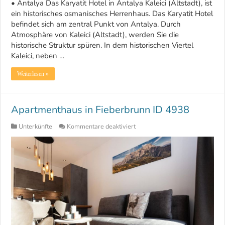
• Antalya Das Karyatit Hotel in Antalya Kaleici (Altstadt), ist
ein historisches osmanisches Herrenhaus. Das Karyatit Hotel
befindet sich am zentral Punkt von Antalya. Durch
Atmosphäre von Kaleici (Altstadt), werden Sie die
historische Struktur spüren. In dem historischen Viertel
Kaleici, neben …
Weiterlesen »
Apartmenthaus in Fieberbrunn ID 4938
für
Unterkünfte
Kommentare deaktiviert
Apartmenthaus
in
Fieberbrunn
ID
4938