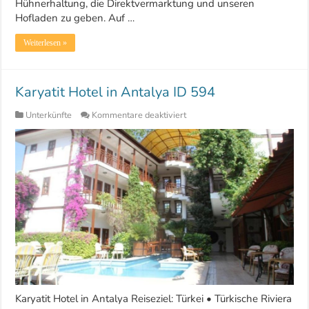
Hühnerhaltung, die Direktvermarktung und unseren
Hofladen zu geben. Auf …
Weiterlesen »
Karyatit Hotel in Antalya ID 594
für
Unterkünfte
Kommentare deaktiviert
Karyatit
Hotel
in
Antalya
ID
594
Karyatit Hotel in Antalya Reiseziel: Türkei • Türkische Riviera