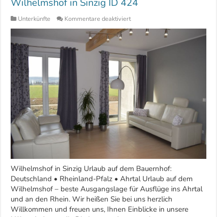
Wilhelmshof in Sinzig ID 424
für
Unterkünfte
Kommentare deaktiviert
Wilhelmshof
in
Sinzig
ID
424
Wilhelmshof in Sinzig Urlaub auf dem Bauernhof:
Deutschland • Rheinland-Pfalz • Ahrtal Urlaub auf dem
Wilhelmshof – beste Ausgangslage für Ausflüge ins Ahrtal
und an den Rhein. Wir heißen Sie bei uns herzlich
Willkommen und freuen uns, Ihnen Einblicke in unsere