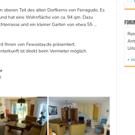
m oberen Teil des alten Dorfkerns von Ferragudo. Es
 und hat eine Wohnfläche von ca. 94 qm. Dazu
Foru
terrasse und ein kleiner Garten von etwa 55 …
Rei
Ant
rd Ihnen von Fewostay.de präsentiert.
Url
terkunft ist direkt beim Vermieter möglich.
» z
r
l