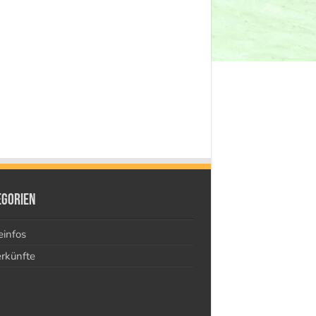
egorien
einfos
rkünfte