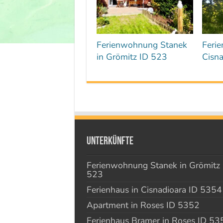
Ferienwohnung Stanek
Ferie
in Grömitz ID 523
Cisn
Unterkünfte
Ferienwohnung Stanek in Grömitz 
523
Ferienhaus in Cisnadioara ID 5354
Apartment in Roses ID 5352
Ferienhaus Bramer in Roses ID 53