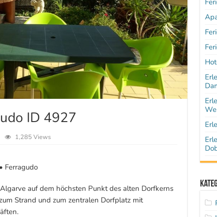
Fer
Apa
Fer
Fer
Hot
Erl
Dam
Erl
Wen
gudo ID 4927
Erl
1,285 Views
Erl
Dob
 • Ferragudo
Kate
 Algarve auf dem höchsten Punkt des alten Dorfkerns
zum Strand und zum zentralen Dorfplatz mit
äften.