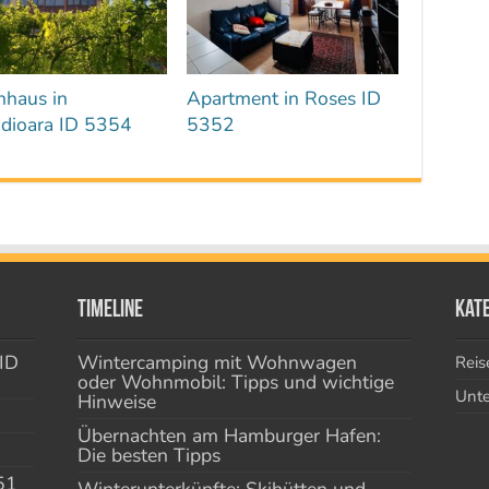
nhaus in
Apartment in Roses ID
adioara ID 5354
5352
Timeline
Kat
ID
Wintercamping mit Wohnwagen
Reis
oder Wohnmobil: Tipps und wichtige
Unte
Hinweise
Übernachten am Hamburger Hafen:
Die besten Tipps
51