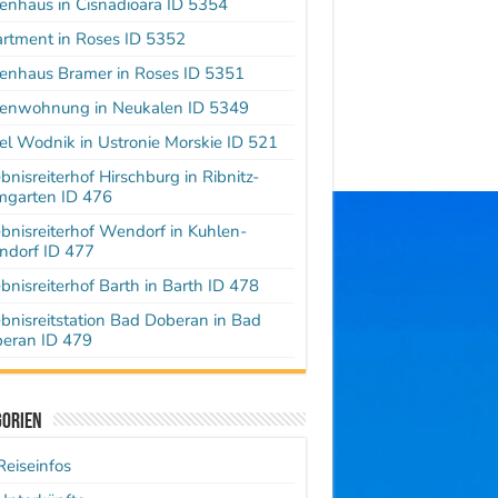
ienhaus in Cisnadioara ID 5354
rtment in Roses ID 5352
ienhaus Bramer in Roses ID 5351
ienwohnung in Neukalen ID 5349
el Wodnik in Ustronie Morskie ID 521
ebnisreiterhof Hirschburg in Ribnitz-
garten ID 476
ebnisreiterhof Wendorf in Kuhlen-
dorf ID 477
ebnisreiterhof Barth in Barth ID 478
ebnisreitstation Bad Doberan in Bad
eran ID 479
gorien
Reiseinfos