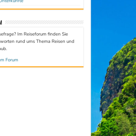
Unterkünfte
m
sefrage? Im Reiseforum finden Sie
worten rund ums Thema Reisen und
aub.
um Forum