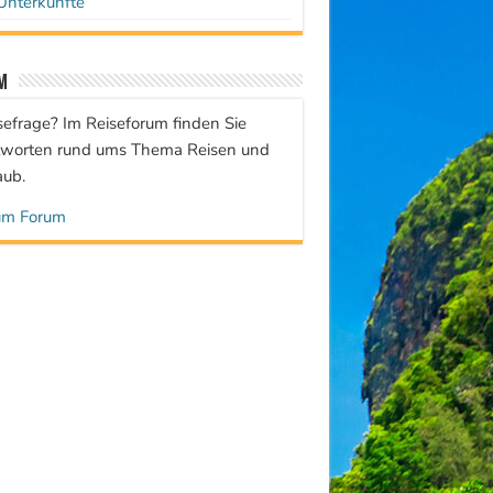
Unterkünfte
m
sefrage? Im Reiseforum finden Sie
worten rund ums Thema Reisen und
aub.
um Forum