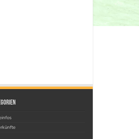
egorien
einfos
rkünfte