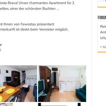
osta Brava! Unser charmantes Apartment für 2
etites, einer der schönsten Buchten …
Foru
d Ihnen von Fewostay präsentiert.
Rei
terkunft ist direkt beim Vermieter möglich.
Ant
Url
r
» z
l