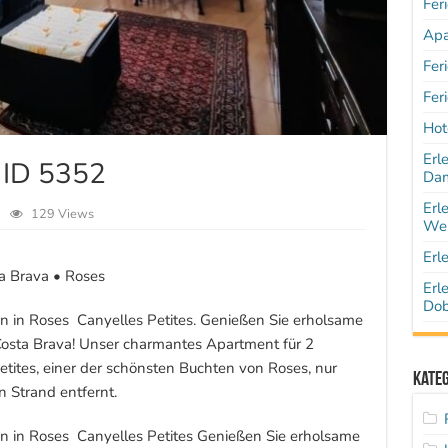
Fer
Apa
Fer
Fer
Hot
Erl
 ID 5352
Dam
Erl
129 Views
Wen
Erl
ta Brava • Roses
Erl
Dob
 in Roses  Canyelles Petites. Genießen Sie erholsame
osta Brava! Unser charmantes Apartment für 2
etites, einer der schönsten Buchten von Roses, nur
Kate
 Strand entfernt.
 in Roses  Canyelles Petites Genießen Sie erholsame