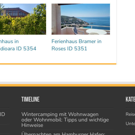
nhaus in
Ferienhaus Bramer in
adioara ID 5354
Roses ID 5351
Timeline
Kat
ID
Wintercamping mit Wohnwagen
Reis
oder Wohnmobil: Tipps und wichtige
Unte
Hinweise
Übernachten am Hamburger Hafen: