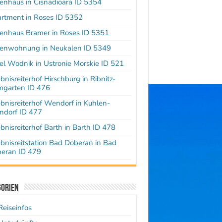
ienhaus in Cisnadioara ID 5354
rtment in Roses ID 5352
ienhaus Bramer in Roses ID 5351
ienwohnung in Neukalen ID 5349
el Wodnik in Ustronie Morskie ID 521
ebnisreiterhof Hirschburg in Ribnitz-
garten ID 476
ebnisreiterhof Wendorf in Kuhlen-
dorf ID 477
ebnisreiterhof Barth in Barth ID 478
ebnisreitstation Bad Doberan in Bad
eran ID 479
gorien
Reiseinfos