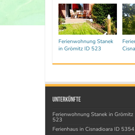
Ferienwohnung Stanek
Ferie
in Grömitz ID 523
Cisn
Unterkünfte
Ferienwohnung Stanek in Grömitz 
523
Ferienhaus in Cisnadioara ID 5354