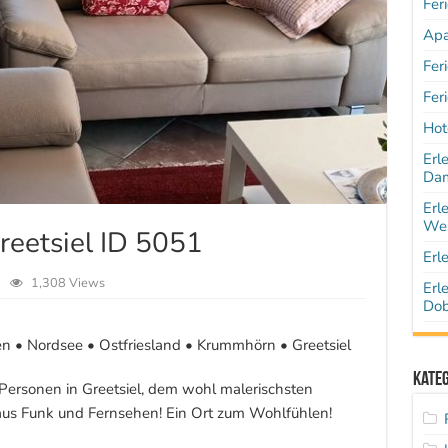
Fer
Apa
Fer
Fer
Hot
Erl
Dam
Erl
Wen
reetsiel ID 5051
Erl
1,308 Views
Erl
Dob
en • Nordsee • Ostfriesland • Krummhörn • Greetsiel
Kate
rsonen in Greetsiel, dem wohl malerischsten
aus Funk und Fernsehen! Ein Ort zum Wohlfühlen!