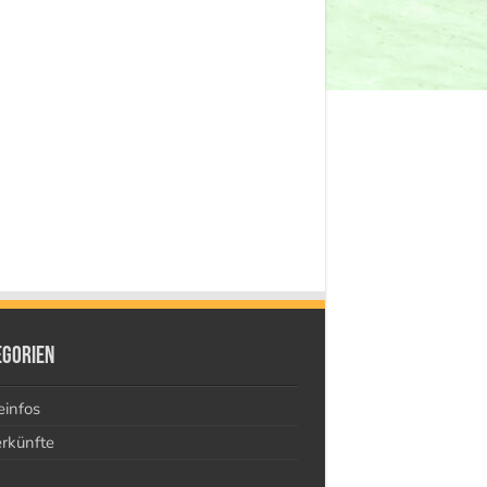
egorien
einfos
rkünfte