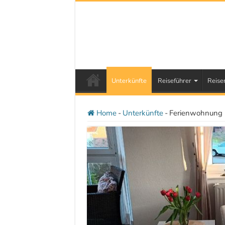
Unterkünfte
Reiseführer
Reise
Home
-
Unterkünfte
-
Ferienwohnung i