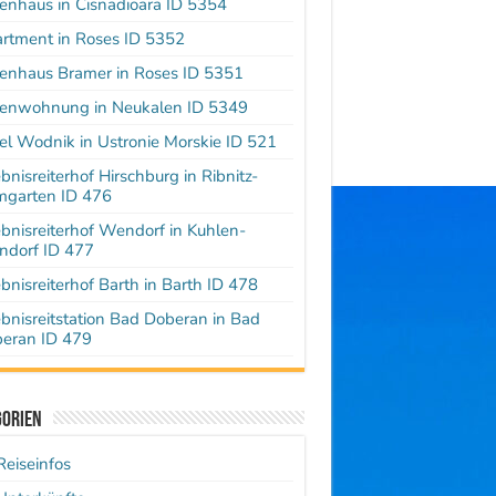
ienhaus in Cisnadioara ID 5354
rtment in Roses ID 5352
ienhaus Bramer in Roses ID 5351
ienwohnung in Neukalen ID 5349
el Wodnik in Ustronie Morskie ID 521
ebnisreiterhof Hirschburg in Ribnitz-
garten ID 476
ebnisreiterhof Wendorf in Kuhlen-
dorf ID 477
ebnisreiterhof Barth in Barth ID 478
ebnisreitstation Bad Doberan in Bad
eran ID 479
gorien
Reiseinfos