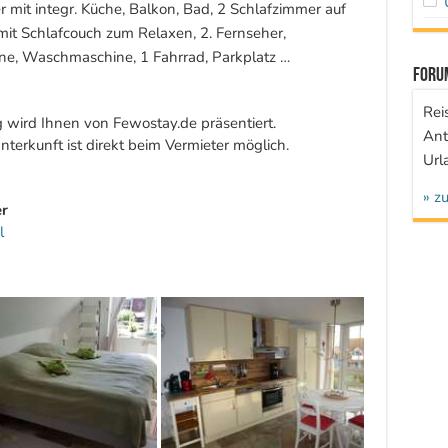
mit integr. Küche, Balkon, Bad, 2 Schlafzimmer auf
mit Schlafcouch zum Relaxen, 2. Fernseher,
ne, Waschmaschine, 1 Fahrrad, Parkplatz …
Foru
Rei
wird Ihnen von Fewostay.de präsentiert.
Ant
terkunft ist direkt beim Vermieter möglich.
Url
» z
r
l