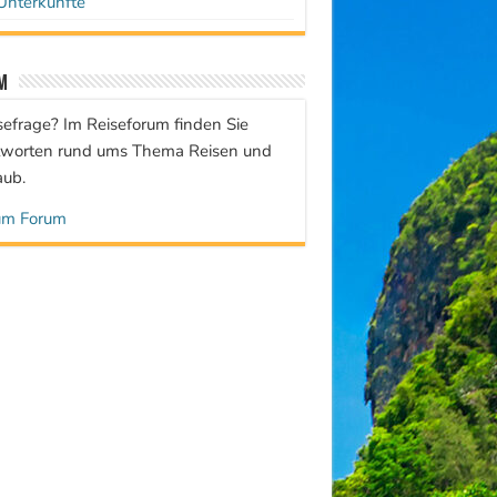
Unterkünfte
m
sefrage? Im Reiseforum finden Sie
worten rund ums Thema Reisen und
aub.
um Forum