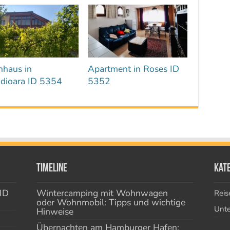
nhaus in
Apartment in Roses ID
adioara ID 5354
5352
Timeline
Kat
ID
Wintercamping mit Wohnwagen
Reis
oder Wohnmobil: Tipps und wichtige
Unte
Hinweise
Übernachten am Hamburger Hafen: